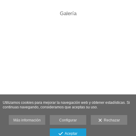
Galería
Utilizamos cookies para mejorar la navegación web y obtener estadísticas. Si
continuas navegando, consideramos que aceptas su uso.
Más información
Configurar
Rechazar
Aceptar