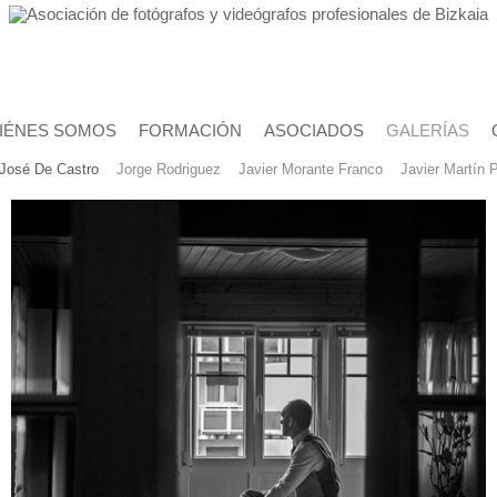
IÉNES SOMOS
FORMACIÓN
ASOCIADOS
GALERÍAS
José De Castro
Jorge Rodriguez
Javier Morante Franco
Javier Martín 