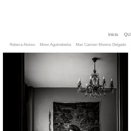
Inicio
QU
Rebeca Alonso
Miren Aguirrebeitia
Mari Carmen Moreno Delgado