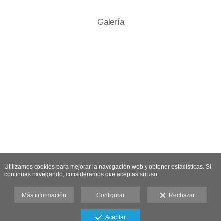
Galería
Utilizamos cookies para mejorar la navegación web y obtener estadísticas. Si
continuas navegando, consideramos que aceptas su uso.
Más información
Configurar
Rechazar
Aceptar