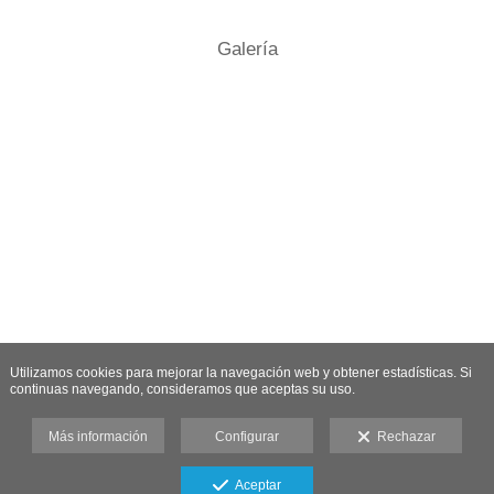
Galería
Utilizamos cookies para mejorar la navegación web y obtener estadísticas. Si
continuas navegando, consideramos que aceptas su uso.
Más información
Configurar
Rechazar
Aceptar