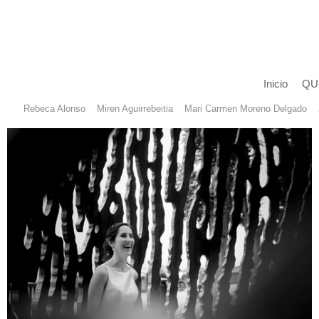
Inicio
QU
Rebeca Alonso
Miren Aguirrebeitia
Mari Carmen Moreno Delgado