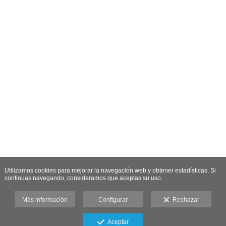
Utilizamos cookies para mejorar la navegación web y obtener estadísticas. Si
continuas navegando, consideramos que aceptas su uso.
Más información
Configurar
Rechazar
Aceptar