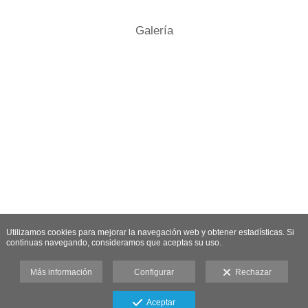
Galería
Utilizamos cookies para mejorar la navegación web y obtener estadísticas. Si
continuas navegando, consideramos que aceptas su uso.
Más información
Configurar
Rechazar
Aceptar