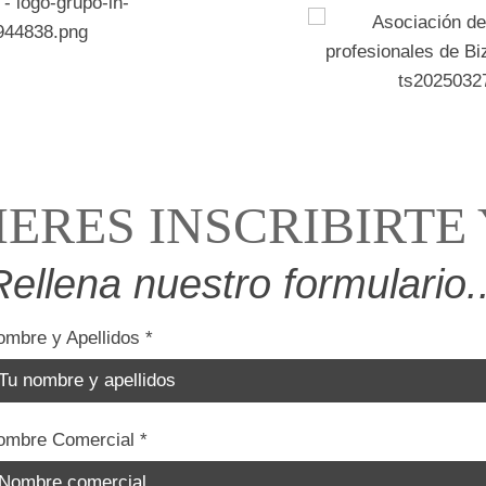
IERES INSCRIBIRTE 
Rellena nuestro formulario..
ombre y Apellidos
*
ombre Comercial
*