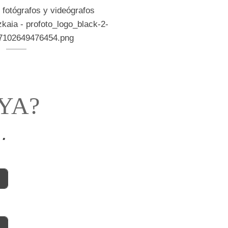
YA?
.