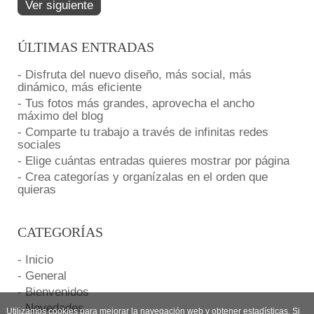
Ver siguiente
ÚLTIMAS ENTRADAS
- Disfruta del nuevo diseño, más social, más
dinámico, más eficiente
- Tus fotos más grandes, aprovecha el ancho
máximo del blog
- Comparte tu trabajo a través de infinitas redes
sociales
- Elige cuántas entradas quieres mostrar por página
- Crea categorías y organízalas en el orden que
quieras
CATEGORÍAS
- Inicio
- General
- Bienvenidos
- Novedades
Utilizamos cookies para mejorar la navegación web y obtener estadísticas. Si